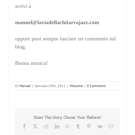
scrivi a
manuel@laviadellachitarrajazz.com
oppure puoi sempre lasciare un commento sul
blog.
Buona musica!
Di
Manuel
|
Gennaio 19th, 2012
|
Missione
|
0 Commenti
Share This Story, Choose Your Platform!
Facebook
X
Reddit
LinkedIn
WhatsApp
Tumblr
Pinterest
Vk
Email