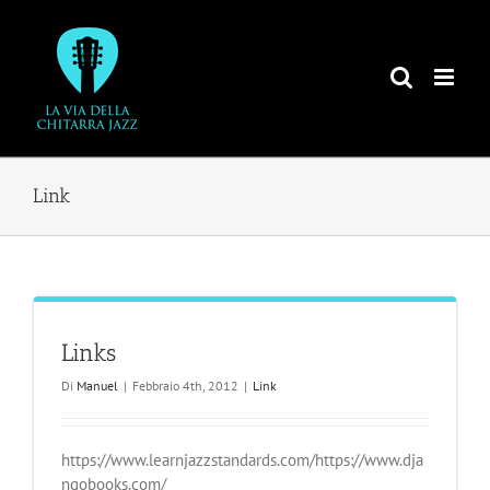
Salta
al
contenuto
Link
Links
Di
Manuel
|
Febbraio 4th, 2012
|
Link
https://www.learnjazzstandards.com/https://www.dja
ngobooks.com/