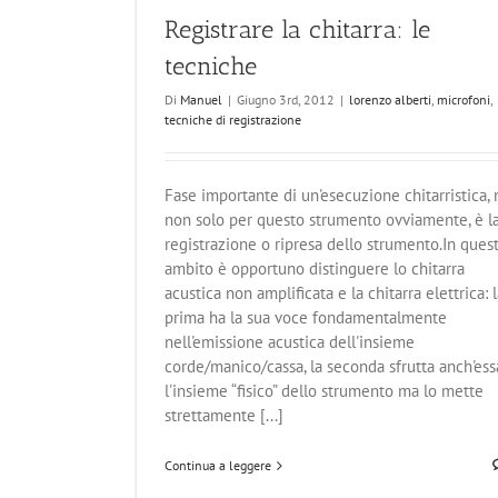
Registrare la chitarra: le
tecniche
Di
Manuel
|
Giugno 3rd, 2012
|
lorenzo alberti
,
microfoni
,
tecniche di registrazione
Fase importante di un'esecuzione chitarristica,
non solo per questo strumento ovviamente, è l
registrazione o ripresa dello strumento.In ques
ambito è opportuno distinguere lo chitarra
acustica non amplificata e la chitarra elettrica: 
prima ha la sua voce fondamentalmente
nell'emissione acustica dell'insieme
corde/manico/cassa, la seconda sfrutta anch'ess
l'insieme “fisico” dello strumento ma lo mette
strettamente [...]
Continua a leggere