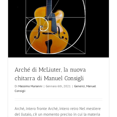
Arché di McLiuter, la nuova
chitarra di Manuel Consigli
Di
Massimo Murianni
|
Gennaio 6th, 2021
|
Generici
,
Manuel
Consigli
Arché, intero fronte Arché, intero retro Nel mestiere
del liutaio, c'è un momento preciso in cui la materia