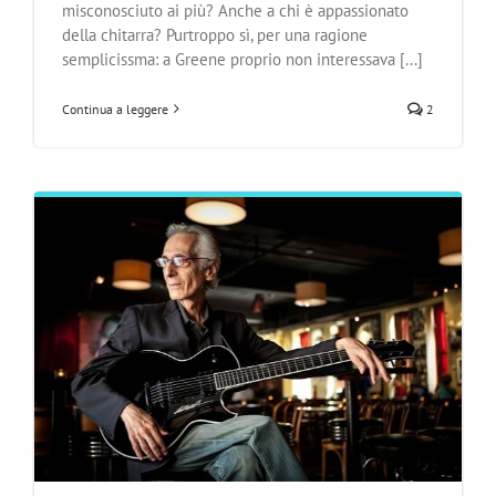
misconosciuto ai più? Anche a chi è appassionato
della chitarra? Purtroppo sì, per una ragione
semplicissma: a Greene proprio non interessava [...]
Continua a leggere
2