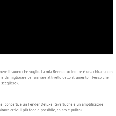
nere il suono che voglio. La mia Benedetto inoltre è una chitarra con
 me da migliorare per arrivare al livello dello strumento… Penso che
 scegliere».
nei concerti, e un Fender Deluxe Reverb, che è un amplificatore
arra arrivi il più fedele possibile, chiaro e pulito».