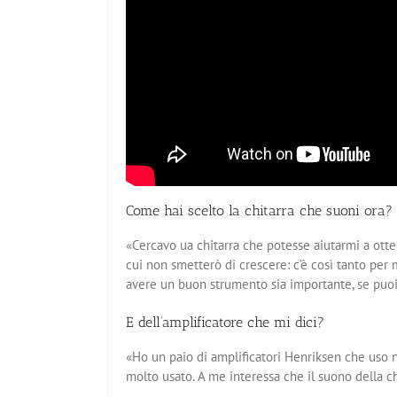
Come hai scelto la chitarra che suoni ora?
«Cercavo ua chitarra che potesse aiutarmi a otte
cui non smetterò di crescere: c’è così tanto per
avere un buon strumento sia importante, se puoi
E dell’amplificatore che mi dici?
«Ho un paio di amplificatori Henriksen che uso 
molto usato. A me interessa che il suono della chit