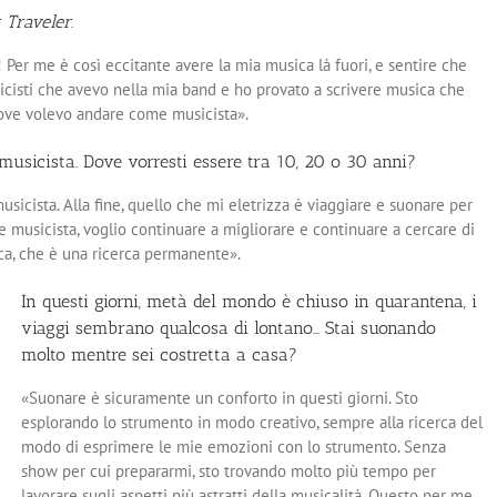
 Traveler
.
Per me è così eccitante avere la mia musica là fuori, e sentire che
sicisti che avevo nella mia band e ho provato a scrivere musica che
dove volevo andare come musicista».
musicista. Dove vorresti essere tra 10, 20 o 30 anni?
icista. Alla fine, quello che mi eletrizza è viaggiare e suonare per
e musicista, voglio continuare a migliorare e continuare a cercare di
ica, che è una ricerca permanente».
In questi giorni, metà del mondo è chiuso in quarantena, i
viaggi sembrano qualcosa di lontano… Stai suonando
molto mentre sei costretta a casa?
«Suonare è sicuramente un conforto in questi giorni. Sto
esplorando lo strumento in modo creativo, sempre alla ricerca del
modo di esprimere le mie emozioni con lo strumento. Senza
show per cui prepararmi, sto trovando molto più tempo per
lavorare sugli aspetti più astratti della musicalità. Questo per me