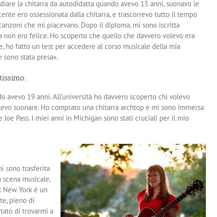
udiare la chitarra da autodidatta quando avevo 13 anni, suonavo le
ente ero ossessionata dalla chitarra, e trascorrevo tutto il tempo
 canzoni che mi piacevano. Dopo il diploma, mi sono iscritta
 ma non ero felice. Ho scoperto che quello che davvero volevo era
e, ho fatto un test per accedere al corso musicale della mia
e sono stata presa».
tissimo.
o avevo 19 anni. All’università ho davvero scoperto chi volevo
volevo suonare. Ho comprato una chitarra archtop e mi sono immersa
oe Pass. I miei anni in Michigan sono stati cruciali per il mio
i sono trasferita
a scena musicale.
: New York è un
te, pieno di
tato di trovarmi a