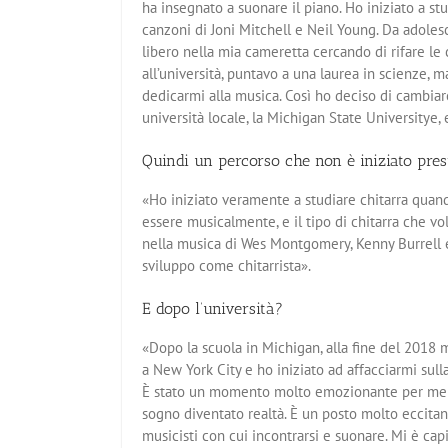
ha insegnato a suonare il piano. Ho iniziato a st
canzoni di Joni Mitchell e Neil Young. Da adolesc
libero nella mia cameretta cercando di rifare le
all’università, puntavo a una laurea in scienze,
dedicarmi alla musica. Così ho deciso di cambiar
università locale, la Michigan State Universitye, 
Quindi un percorso che non è iniziato pres
«Ho iniziato veramente a studiare chitarra quand
essere musicalmente, e il tipo di chitarra che 
nella musica di Wes Montgomery, Kenny Burrell e J
sviluppo come chitarrista».
E dopo l’università?
«Dopo la scuola in Michigan, alla fine del 2018 m
a New York City e ho iniziato ad affacciarmi sull
È stato un momento molto emozionante per me
sogno diventato realtà. È un posto molto eccitan
musicisti con cui incontrarsi e suonare. Mi è capi