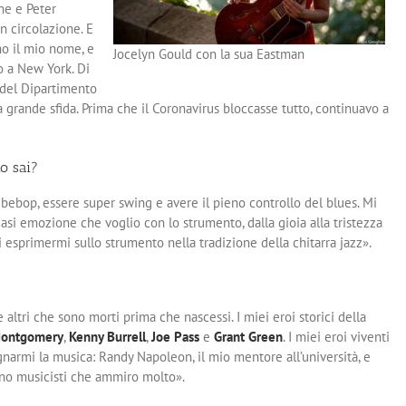
one e Peter
in circolazione. E
no il mio nome, e
Jocelyn Gould con la sua Eastman
o a New York. Di
 del Dipartimento
ra grande sfida. Prima che il Coronavirus bloccasse tutto, continuavo a
o sai?
 bebop, essere super swing e avere il pieno controllo del blues. Mi
asi emozione che voglio con lo strumento, dalla gioia alla tristezza
 di esprimermi sullo strumento nella tradizione della chitarra jazz».
ltri che sono morti prima che nascessi. I miei eroi storici della
ontgomery
,
Kenny Burrell
,
Joe Pass
e
Grant Green
. I miei eroi viventi
narmi la musica: Randy Napoleon, il mio mentore all’università, e
ono musicisti che ammiro molto».