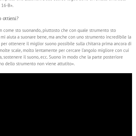
 16-B».
 ottieni?
on come sto suonando, piuttosto che con quale strumento sto
a mi aiuta a suonare bene, ma anche con uno strumento incredibile la
r ottenere il miglior suono possibile sulla chitarra prima ancora di
o molte scale, molto lentamente per cercare l’angolo migliore con cui
ota, sostenere il suono, ecc. Suono in modo che la parte posteriore
uono dello strumento non viene attutito».