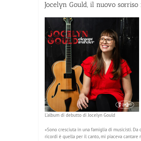
Jocelyn Gould, il nuovo sorriso 
L’album di debutto di Jocelyn Gould
«Sono cresciuta in una famiglia di musicisti. D
ricordi è quella per il canto, mi piaceva cantare 