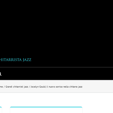
me
Grandi chitarristi jazz
Jocelyn Gould, il nuovo sorriso nella chitarra jazz