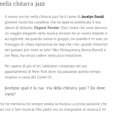
nella chitarra jazz
Il nuovo sorriso nella chitarra jazz ha il nome di
Jocelyn Gould
,
giovane musicista canadese che ha appena pubblicato il suo
album di debutto:
Elegant Traveler
. Dieci brani che sono davvero
un viaggio elegante nella musica. Jocelyn ha un suono limpido e
accogliente, sia quando suona in gruppo, sia quando è in solo, un
fraseggio di chiara ispirazione be bop che cita i grandi chitarristi
del passato (tre nomi su tutti: Wes Montgomery, Kenny Burrell e
Joe Pass), ma senza cadere nella pura imitazione.
Per sapere di più di lei, l’abbiamo contattata nel suo
appartamento di New York dove sta passando questo tempo
sospeso a causa del Covid-19.
Jocelyne, qual è la tua “via della chitarra jazz”? Da dove
vieni?
a che ho memoria, ho sempre amato la musica. La prima passione che
nei cori e fare musical. Mio ​​padre era un insegnante di musica e mi