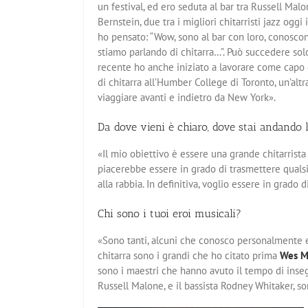
un festival, ed ero seduta al bar tra Russell Mal
Bernstein, due tra i migliori chitarristi jazz oggi 
ho pensato: “Wow, sono al bar con loro, conosco
stiamo parlando di chitarra…”. Può succedere sol
recente ho anche iniziato a lavorare come capo
di chitarra all’Humber College di Toronto, un’alt
viaggiare avanti e indietro da New York».
Da dove vieni è chiaro, dove stai andando l
«Il mio obiettivo è essere una grande chitarrista
piacerebbe essere in grado di trasmettere qualsi
alla rabbia. In definitiva, voglio essere in grado
Chi sono i tuoi eroi musicali?
«Sono tanti, alcuni che conosco personalmente e a
chitarra sono i grandi che ho citato prima
Wes M
sono i maestri che hanno avuto il tempo di inseg
Russell Malone, e il bassista Rodney Whitaker, s