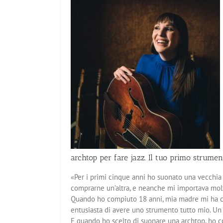
archtop per fare jazz. Il tuo primo strument
«Per i primi cinque anni ho suonato una vecchia 
comprarne un’altra, e neanche mi importava molto
Quando ho compiuto 18 anni, mia madre mi ha com
entusiasta di avere uno strumento tutto mio. Un 
E quando ho scelto di suonare una archtop, ho c