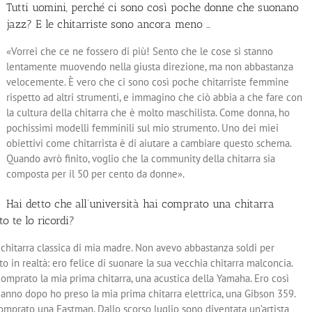
Tutti uomini, perché ci sono così poche donne che suonano
jazz? E le chitarriste sono ancora meno …
«Vorrei che ce ne fossero di più! Sento che le cose si stanno
lentamente muovendo nella giusta direzione, ma non abbastanza
velocemente. È vero che ci sono così poche chitarriste femmine
rispetto ad altri strumenti, e immagino che ciò abbia a che fare con
la cultura della chitarra che è molto maschilista. Come donna, ho
pochissimi modelli femminili sul mio strumento. Uno dei miei
obiettivi come chitarrista è di aiutare a cambiare questo schema.
Quando avrò finito, voglio che la community della chitarra sia
composta per il 50 per cento da donne».
Hai detto che all’università hai comprato una chitarra
o te lo ricordi?
chitarra classica di mia madre. Non avevo abbastanza soldi per
 in realtà: ero felice di suonare la sua vecchia chitarra malconcia.
prato la mia prima chitarra, una acustica della Yamaha. Ero così
anno dopo ho preso la mia prima chitarra elettrica, una Gibson 359.
omprato una Eastman. Dallo scorso luglio sono diventata un’artista