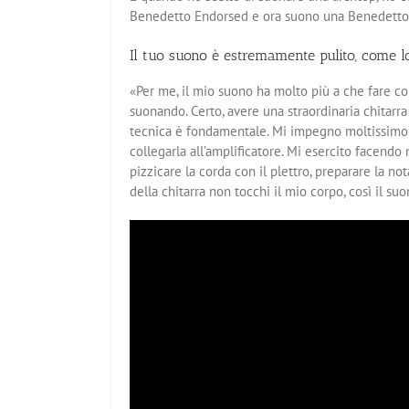
Benedetto Endorsed e ora suono una Benedetto
Il tuo suono è estremamente pulito, come lo
«Per me, il mio suono ha molto più a che fare c
suonando. Certo, avere una straordinaria chitarr
tecnica è fondamentale. Mi impegno moltissimo pe
collegarla all’amplificatore. Mi esercito facend
pizzicare la corda con il plettro, preparare la n
della chitarra non tocchi il mio corpo, così il s