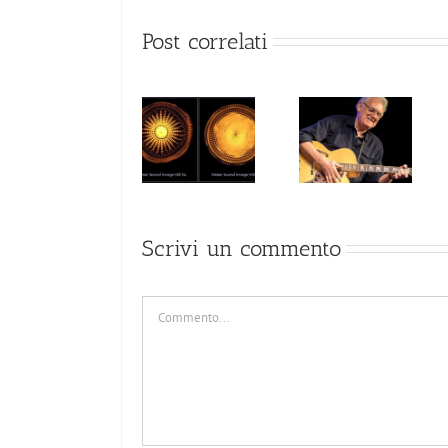
Post correlati
La via della
Accordatura a
chitarra di
JIM MULLEN
432 Hz
Alfonso
Pumilia
Scrivi un commento
Commento