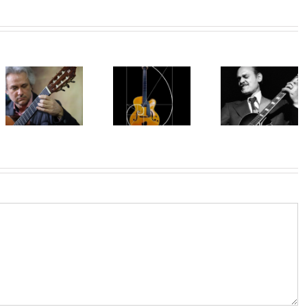
Arché di
McLiuter, la
Joe Pass il
nuova
Accordatur
Virtuoso della
chitarra di
432 Hz
chitarra jazz
Manuel
Consigli