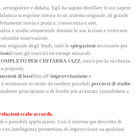
, arrangiatore e didatta. Egli ha saputo distillare il suo sapere
idattica si esprime tuttora in un sistema originale, di grande
fettamente teoria e pratica, conoscenza e arte.
alisi e studio strumentale durante le sue lezioni e venivano
pprofondite osservazioni.
ne originale degli Studi, tutte le
spiegazioni
necessarie per
ioni
di tutti gli esercizi ed esempi musicali.
OMPLETO PER CHITARRA JAZZ
, unico per la ricchezza
ttica proposta.
nozioni di base
fino all’
improvvisazione
e
o è strutturato in modo da rendere possibili
percorsi di studio
a studente principiante o di livello più avanzato (autodidatta e
relazioni scala-accordo.
i e possibili applicazioni. Con il sistema qui descritto di
e con intelligenza permettono di improvvisare su qualsiasi