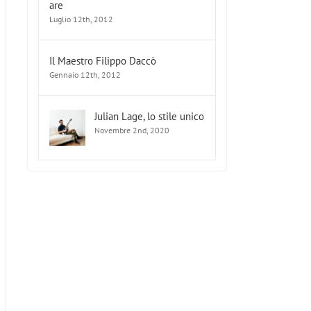
are
Luglio 12th, 2012
Il Maestro Filippo Daccò
Gennaio 12th, 2012
Arch
La via della
McLiut
Julian Lage, lo stile unico
a a
chitarra di
nu
JIM MULLEN
Novembre 2nd, 2020
Alfonso
chita
Pumilia
Man
Cons