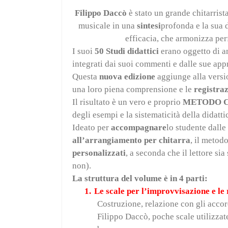
Filippo Daccò
è stato un grande chitarrista
musicale in una
sintesi
profonda e la sua d
efficacia, che armonizza per
I suoi
50 Studi didattici
erano oggetto di an
integrati dai suoi commenti e dalle sue a
Questa
nuova edizione
aggiunge alla versio
una loro piena comprensione e le
registraz
Il risultato è un vero e proprio
METODO C
degli esempi e la sistematicità della dida
Ideato per
accompagnare
lo studente dalle
all’arrangiamento per chitarra
, il metod
personalizzati
, a seconda che il lettore si
non).
La struttura del volume è in 4 parti:
1.
Le scale per l’improvvisazione e le 
Costruzione, relazione con gli accord
Filippo Daccò, poche scale utilizzat