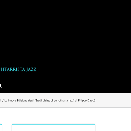
i
La Nuova Edizione degli “Studi didattici per chitarra jazz” di Filippo Daccò