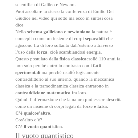
scientifica di Galileo e Newton.
Puoi ascoltare tu stesso la conferenza di Emilio Del
Giudice nel video qui sotto ma ecco in sintesi cosa
dice.
Nello
schema galileiano
e
newtoniano
la natura è
concepita come un insieme di corpi
separabili
che
agiscono fra di loro soltanto dall’esterno attraverso
l’uso della
forza
, cioè scambiandosi energia.
Questo postulato della
fisica classica
crollò 110 anni fa,
non solo perché entrò in contrasto con i
fatti
sperimentali
ma perché risultò logicamente
contraddittorio al suo interno, quando la meccanica
classica e la termodinamica classica entrarono in
contraddizione matematica
fra loro.
Quindi l’affermazione che la natura può essere descritta
come un insieme di corpi legati da forze
è falsa
:
C’è qualcos’altro.
Cos’altro c’è?
C’è il vuoto quantistico.
Il vuoto quantistico