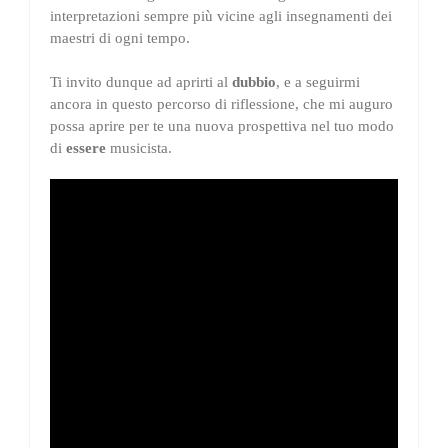
interpretazioni sempre più vicine agli insegnamenti dei
maestri di ogni tempo.
Ti invito dunque ad aprirti al
dubbio
, e a seguirmi
ancora in questo percorso di riflessione, che mi auguro
possa aprire per te una nuova prospettiva nel tuo modo
di
essere
musicista.