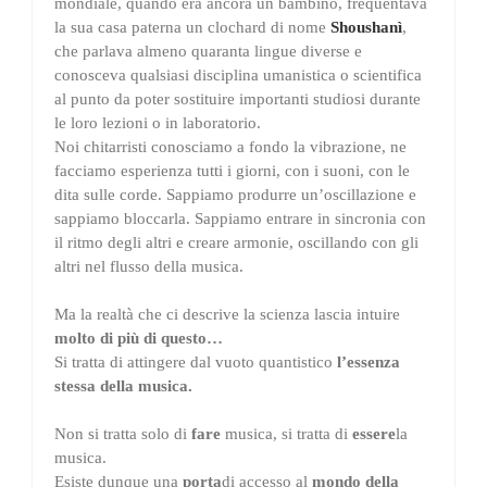
mondiale, quando era ancora un bambino, frequentava
la sua casa paterna un clochard di nome
Shoushanì
,
che parlava almeno quaranta lingue diverse e
conosceva qualsiasi disciplina umanistica o scientifica
al punto da poter sostituire importanti studiosi durante
le loro lezioni o in laboratorio.
Noi chitarristi conosciamo a fondo la vibrazione, ne
facciamo esperienza tutti i giorni, con i suoni, con le
dita sulle corde. Sappiamo produrre un’oscillazione e
sappiamo bloccarla. Sappiamo entrare in sincronia con
il ritmo degli altri e creare armonie, oscillando con gli
altri nel flusso della musica.
Ma la realtà che ci descrive la scienza lascia intuire
molto di più di questo…
Si tratta di attingere dal vuoto quantistico
l’essenza
stessa della musica.
Non si tratta solo di
fare
musica, si tratta di
essere
la
musica.
Esiste dunque una
porta
di accesso al
mondo della