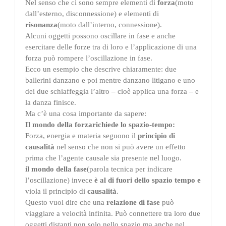
Nel senso che ci sono sempre elementi di
forza
(
moto
dall’esterno, disconnessione
) e elementi di
risonanza
(
moto dall’interno, connessione
).
Alcuni oggetti possono oscillare in fase e anche
esercitare delle forze tra di loro e l’applicazione di una
forza può rompere l’oscillazione in fase.
Ecco un esempio che descrive chiaramente: due
ballerini danzano e poi mentre danzano litigano e uno
dei due schiaffeggia l’altro – cioè applica una forza – e
la danza finisce.
Ma c’è una cosa importante da sapere:
Il mondo della
forza
richiede lo spazio-tempo:
Forza, energia e materia seguono il
principio di
causalità
nel senso che non si può avere un effetto
prima che l’agente causale sia presente nel luogo.
il mondo della
fase
(parola tecnica per indicare
l’
oscillazione
)
invece
è al di fuori dello spazio tempo e
viola il principio di
causalità
.
Questo vuol dire che una
relazione di fase
può
viaggiare a velocità infinita. Può connettere tra loro due
oggetti distanti non solo nello spazio ma anche nel