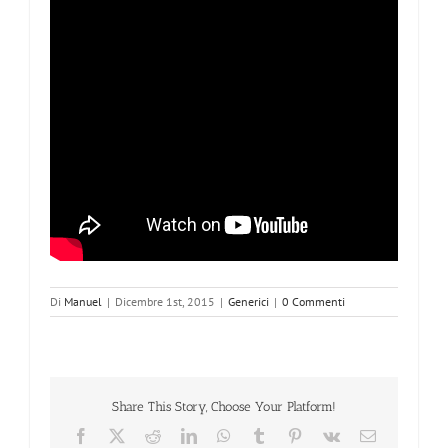
Di
Manuel
|
Dicembre 1st, 2015
|
Generici
|
0 Commenti
Share This Story, Choose Your Platform!
Facebook
X
Reddit
LinkedIn
WhatsApp
Tumblr
Pinterest
Vk
Email