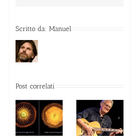
Scritto da:
Manuel
Post correlati
a 432
La via della chitarra
JIM MULLEN
di Alfonso Pumilia