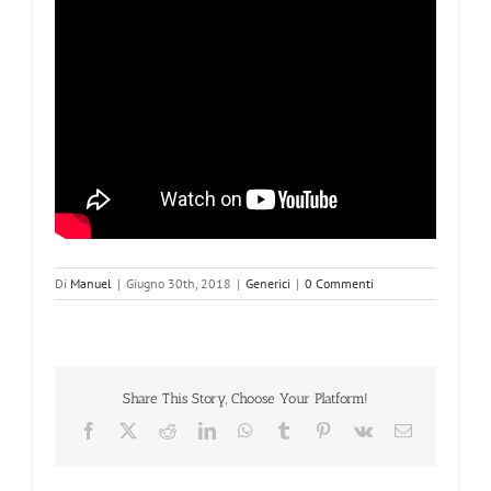
Di
Manuel
|
Giugno 30th, 2018
|
Generici
|
0 Commenti
Share This Story, Choose Your Platform!
Facebook
X
Reddit
LinkedIn
WhatsApp
Tumblr
Pinterest
Vk
Email