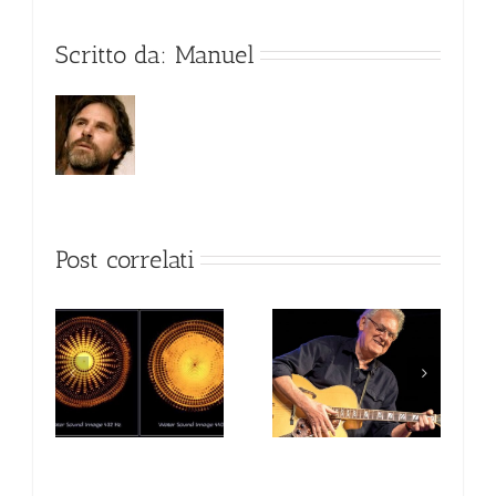
Scritto da:
Manuel
Post correlati
a 432
La via della chitarra
JIM MULLEN
di Alfonso Pumilia