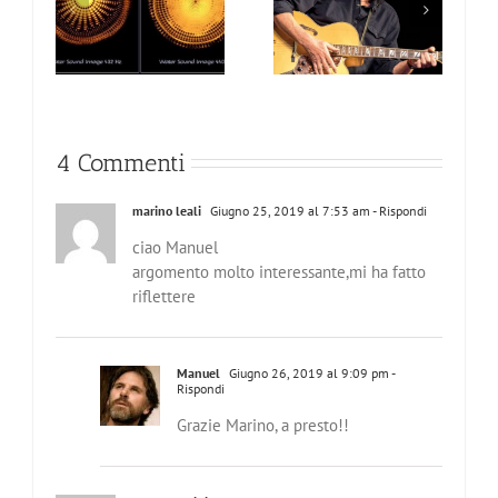
a 432
La via della chitarra
JIM MULLEN
di Alfonso Pumilia
4 Commenti
marino leali
Giugno 25, 2019 al 7:53 am
- Rispondi
ciao Manuel
argomento molto interessante,mi ha fatto
riflettere
Manuel
Giugno 26, 2019 al 9:09 pm
-
Rispondi
Grazie Marino, a presto!!