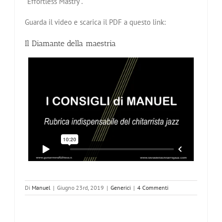
“Effortless Mastry”.
Guarda il video e scarica il PDF a questo link:
Il Diamante della maestria
Di
Manuel
|
Giugno 23rd, 2019
|
Generici
|
4 Commenti