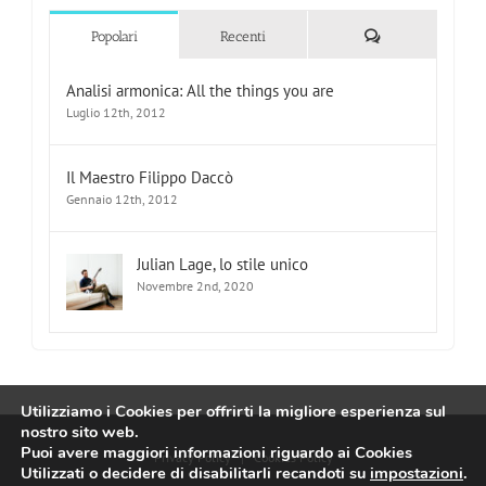
Commenti
Popolari
Recenti
Analisi armonica: All the things you are
Luglio 12th, 2012
Il Maestro Filippo Daccò
Gennaio 12th, 2012
Julian Lage, lo stile unico
Novembre 2nd, 2020
Utilizziamo i Cookies per offrirti la migliore esperienza sul
nostro sito web.
Puoi avere maggiori informazioni riguardo ai Cookies
Privacy Policy
|
Cookies Policy
Utilizzati o decidere di disabilitarli recandoti su
impostazioni
.