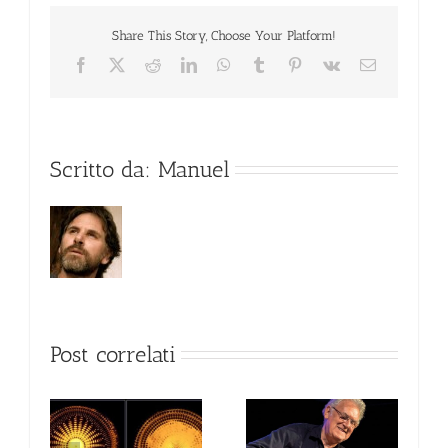
Share This Story, Choose Your Platform!
Facebook
X
Reddit
LinkedIn
WhatsApp
Tumblr
Pinterest
Vk
Email
Scritto da:
Manuel
Post correlati