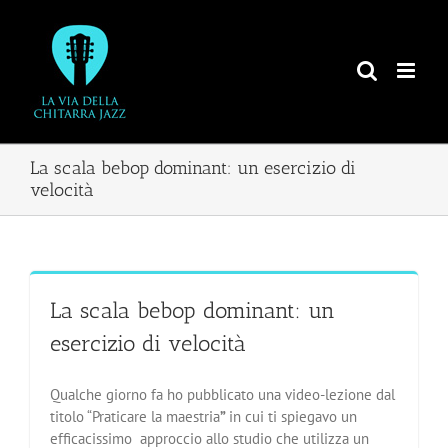
Salta
al
contenuto
La scala bebop dominant: un esercizio di
velocità
La scala bebop dominant: un
esercizio di velocità
Qualche giorno fa ho pubblicato una video-lezione dal
titolo “Praticare la maestria
”
in cui ti spiegavo un
efficacissimo approccio allo studio che utilizza un