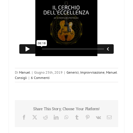
Di
Manuel
|
Giugno 25th, 2019
|
Generici
,
Improvvisazione
,
Manuel
Consigli
|
6 Commenti
Share This Story, Choose Your Platform!
Facebook
X
Reddit
LinkedIn
WhatsApp
Tumblr
Pinterest
Vk
Email