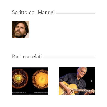
Scritto da:
Manuel
Post correlati
a 432
La via della chitarra
JIM MULLEN
di Alfonso Pumilia