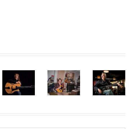
Pat Martino, il
Ted Greene, il
chitarrista
Julian Lage,
mago degli
che è nato
stile unic
accordi
due volte