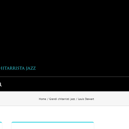
Home
Grandi chitarristi jazz
Louis Stewart