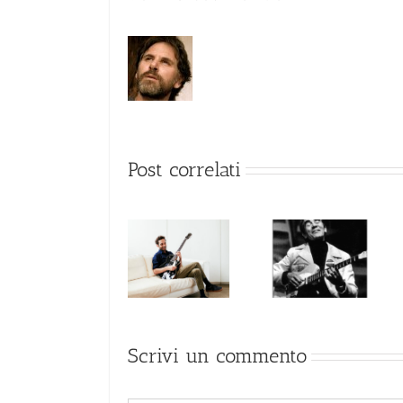
Post correlati
Ed Bickert, il
Jocelyn Gould,
Julian Lage, lo
leader che
il nuovo
stile unico
non amava i
sorriso nella
riflettori
chitarra jazz
Scrivi un commento