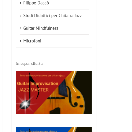
Filippo Daccò
Studi Didattici per Chitarra Jazz
Guitar Mindfulness
Microfoni
In super offerta!
Ed Bickert, il
Jocelyn Gould,
Ted Gre
 lo
leader che
il nuovo
mago 
o
non amava i
sorriso nella
acc
riflettori
chitarra jazz