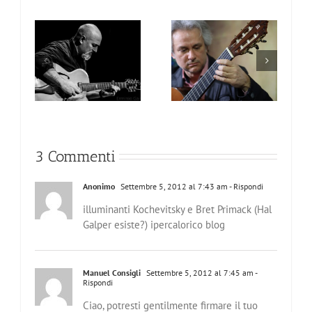
di
ari e
Arché di McLiuter,
na, un
La via della chitarra
la nuova chitarra di
guida
di Alfonso Pumilia
Manuel Consigli
e a
3 Commenti
Anonimo
Settembre 5, 2012 al 7:43 am
- Rispondi
illuminanti Kochevitsky e Bret Primack (Hal
Galper esiste?) ipercalorico blog
Manuel Consigli
Settembre 5, 2012 al 7:45 am
-
Rispondi
Ciao, potresti gentilmente firmare il tuo