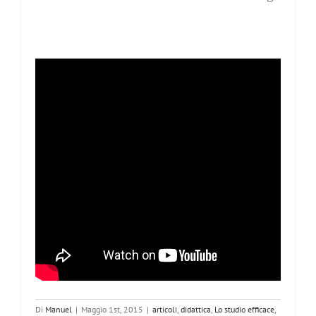
Di
Manuel
|
Maggio 1st, 2015
|
articoli
,
didattica
,
Lo studio efficace
,