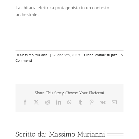
La chitarra elettrica protagonista in un contesto
orchestrale.
Di
Massimo Murianni
|
Giugno 5th, 2019
|
Grandi chitarristi jazz
|
5
Commenti
Share This Story, Choose Your Platform!
Facebook
X
Reddit
LinkedIn
WhatsApp
Tumblr
Pinterest
Vk
Email
Scritto da:
Massimo Murianni