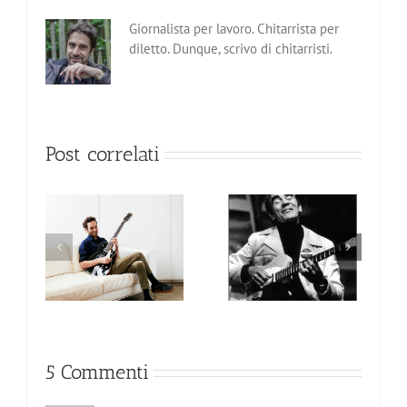
Giornalista per lavoro. Chitarrista per
diletto. Dunque, scrivo di chitarristi.
Post correlati
Ed Bickert, il leader
Jocelyn Gould, il
 stile
che non amava i
nuovo sorriso nella
riflettori
chitarra jazz
5 Commenti