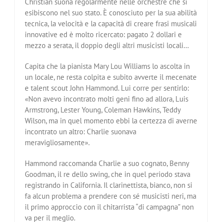
Christian suona regolarmente nelle orchestre che si
esibiscono nel suo stato. È conosciuto per la sua abilità
tecnica, la velocità e la capacità di creare frasi musicali
innovative ed è molto ricercato: pagato 2 dollari e
mezzo a serata, il doppio degli altri musicisti locali…
Capita che la pianista Mary Lou Williams lo ascolta in
un locale, ne resta colpita e subito avverte il mecenate
e talent scout John Hammond. Lui corre per sentirlo:
«Non avevo incontrato molti geni fino ad allora, Luis
Armstrong, Lester Young, Coleman Hawkins, Teddy
Wilson, ma in quel momento ebbi la certezza di averne
incontrato un altro: Charlie suonava
meravigliosamente».
Hammond raccomanda Charlie a suo cognato, Benny
Goodman, il re dello swing, che in quel periodo stava
registrando in California. Il clarinettista, bianco, non si
fa alcun problema a prendere con sé musicisti neri, ma
il primo approccio con il chitarrista “di campagna” non
va per il meglio.