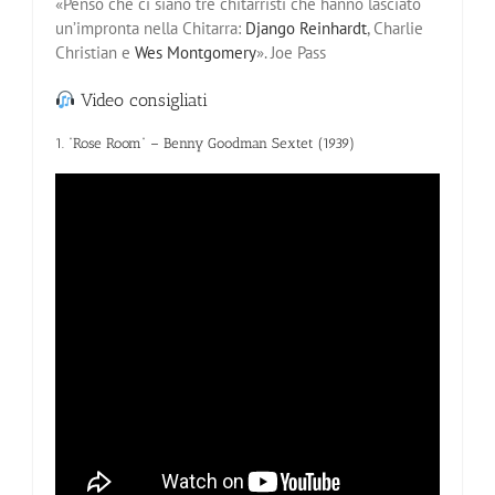
«Penso che ci siano tre chitarristi che hanno lasciato
un’impronta nella Chitarra:
Django Reinhardt
, Charlie
Christian e
Wes Montgomery
». Joe Pass
Video consigliati
1. “Rose Room” – Benny Goodman Sextet (1939)