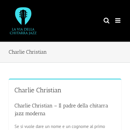
Salta
al
contenuto
Charlie Christian
Charlie Christian
Charlie Christian – Il padre della chitarra
jazz moderna
Se si vuole dare un nome e un cognome al primo