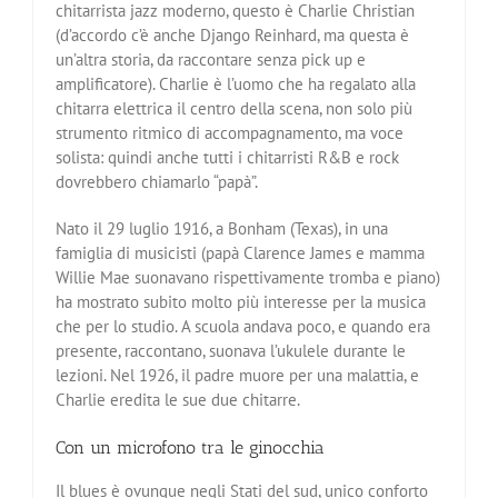
chitarrista jazz moderno, questo è Charlie Christian
(d’accordo c’è anche Django Reinhard, ma questa è
un’altra storia, da raccontare senza pick up e
amplificatore). Charlie è l’uomo che ha regalato alla
chitarra elettrica il centro della scena, non solo più
strumento ritmico di accompagnamento, ma voce
solista: quindi anche tutti i chitarristi R&B e rock
dovrebbero chiamarlo “papà”.
Nato il 29 luglio 1916, a Bonham (Texas), in una
famiglia di musicisti (papà Clarence James e mamma
Willie Mae suonavano rispettivamente tromba e piano)
ha mostrato subito molto più interesse per la musica
che per lo studio. A scuola andava poco, e quando era
presente, raccontano, suonava l’ukulele durante le
lezioni. Nel 1926, il padre muore per una malattia, e
Charlie eredita le sue due chitarre.
Con un microfono tra le ginocchia
Il blues è ovunque negli Stati del sud, unico conforto